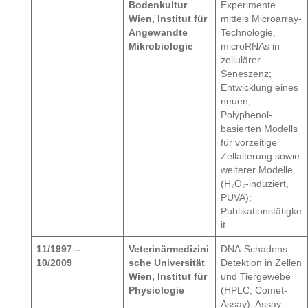
Bodenkultur
Experimente
Wien, Institut für
mittels Microarray-
Angewandte
Technologie,
Mikrobiologie
microRNAs in
zellulärer
Seneszenz;
Entwicklung eines
neuen,
Polyphenol-
basierten Modells
für vorzeitige
Zellalterung sowie
weiterer Modelle
(H₂O₂-induziert,
PUVA);
Publikationstätigke
it.
11/1997 –
Veterinärmedizini
DNA-Schadens-
10/2009
sche Universität
Detektion in Zellen
Wien, Institut für
und Tiergewebe
Physiologie
(HPLC, Comet-
Assay); Assay-