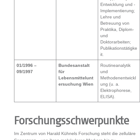
Entwicklung und -
Implementierung;
Lehre und
Betreuung von
Praktika, Diplom-
und
Doktorarbeiten;
Publikationstätigke
it.
01/1996 –
Bundesanstalt
Routineanalytik
09/1997
für
und
Lebensmittelunt
Methodenentwickl
ersuchung Wien
ung (u. a.
Elektrophorese,
ELISA).
Forschungsschwerpunkte
Im Zentrum von Harald Kühnels Forschung steht die zelluläre