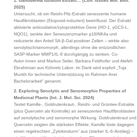
1. Ganoderma lucidum Extract… (Curr. Issues Mol. Biol.
2025)
Untersucht, ob ein Reishi-Pilz-Extrakt seneszente humane
Hautfibroblasten (Etoposid-induziert) beeinflusst. Der Extrakt
aktivierte antioxidative/zytoprotektive Gene (HO-1, γGCS-L,
NQO1), senkte den Seneszenzmarker p16INK4a und
reduzierte den Anteil SA-β-Gal-positiver Zellen – wirkte also
senolytisch/senomorph, allerdings ohne die entzündlichen
SASP-Marker MMP1/IL-8 durchgängig zu senken. Co-
Autor:innen sind Markus Seiler, Barbara Feldhofer und Atefeh
Ebrahimian aus Kühnels Labor; im Dank wird explizit „Tuja
Munkh für technische Unterstützung im Rahmen ihrer
Bachelorarbeit“ genannt.
2. Exploring Senolytic and Senomorphic Properties of
Medicinal Plants (Int. J. Mol. Sci. 2024)
Testet Kamille-, Goldrutenkraut-, Reishi- und Grüntee-Extrakte
(plus Quercetin als Kontrolle) an seneszenten Hautfibroblasten
auf senolytische und senomorphe Wirkung. Goldrutenkraut und
Quercetin zeigten die stärksten Effekte; Kamille löste dagegen
einen regelrechten „Zytokinsturm“ aus (starker IL-6-Anstieg) –