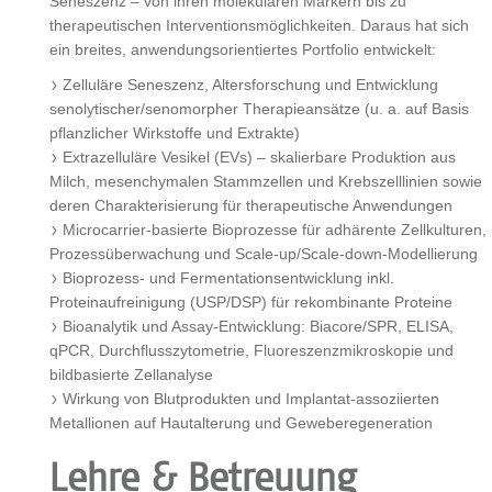
Seneszenz – von ihren molekularen Markern bis zu
therapeutischen Interventionsmöglichkeiten. Daraus hat sich
ein breites, anwendungsorientiertes Portfolio entwickelt:
Zelluläre Seneszenz, Altersforschung und Entwicklung
senolytischer/senomorpher Therapieansätze (u. a. auf Basis
pflanzlicher Wirkstoffe und Extrakte)
Extrazelluläre Vesikel (EVs) – skalierbare Produktion aus
Milch, mesenchymalen Stammzellen und Krebszelllinien sowie
deren Charakterisierung für therapeutische Anwendungen
Microcarrier-basierte Bioprozesse für adhärente Zellkulturen,
Prozessüberwachung und Scale-up/Scale-down-Modellierung
Bioprozess- und Fermentationsentwicklung inkl.
Proteinaufreinigung (USP/DSP) für rekombinante Proteine
Bioanalytik und Assay-Entwicklung: Biacore/SPR, ELISA,
qPCR, Durchflusszytometrie, Fluoreszenzmikroskopie und
bildbasierte Zellanalyse
Wirkung von Blutprodukten und Implantat-assoziierten
Metallionen auf Hautalterung und Geweberegeneration
Lehre & Betreuung