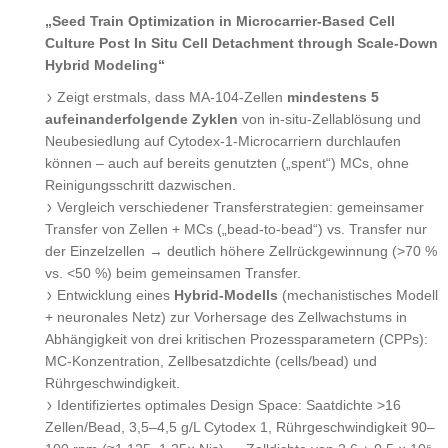
„Seed Train Optimization in Microcarrier-Based Cell
Culture Post In Situ Cell Detachment through Scale-Down
Hybrid Modeling“
Zeigt erstmals, dass MA-104-Zellen
mindestens 5
aufeinanderfolgende Zyklen
von in-situ-Zellablösung und
Neubesiedlung auf Cytodex-1-Microcarriern durchlaufen
können – auch auf bereits genutzten („spent“) MCs, ohne
Reinigungsschritt dazwischen.
Vergleich verschiedener Transferstrategien: gemeinsamer
Transfer von Zellen + MCs („bead-to-bead“) vs. Transfer nur
der Einzelzellen → deutlich höhere Zellrückgewinnung (>70 %
vs. <50 %) beim gemeinsamen Transfer.
Entwicklung eines
Hybrid-Modells
(mechanistisches Modell
+ neuronales Netz) zur Vorhersage des Zellwachstums in
Abhängigkeit von drei kritischen Prozessparametern (CPPs):
MC-Konzentration, Zellbesatzdichte (cells/bead) und
Rührgeschwindigkeit.
Identifiziertes optimales Design Space: Saatdichte >16
Zellen/Bead, 3,5–4,5 g/L Cytodex 1, Rührgeschwindigkeit 90–