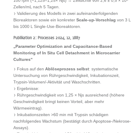
100 rpm (≈1,125–1,25× Njs) → Zelldichte von 2,6 ± 0,5 × 10⁶
Zellen/mL nach 5 Tagen.
Validierung des Modells in zwei aufeinanderfolgenden
Bioreaktoren sowie ein konkreter
Scale-up-Vorschlag
von 3 L
bis 1000 L Single-Use-Bioreaktoren.
Publikation 2: Processes 2024, 12, 1887
„Parameter Optimization and Capacitance-Based
Monitoring of In Situ Cell Detachment in Microcarrier
Cultures“
Fokus auf den
Ablöseprozess selbst
: systematische
Untersuchung von Rührgeschwindigkeit, Inkubationszeit,
Trypsin-Volumen/-Aktivität und Waschschritten.
Ergebnisse:
Rührgeschwindigkeit von 1,25 × Njs ausreichend (höhere
Geschwindigkeit bringt keinen Vorteil, aber mehr
Wärmeeintrag).
Inkubationszeiten >60 min mit Trypsin schädigen
nachfolgendes Wachstum (bestätigt durch Apoptose-/Nekrose-
Assays).