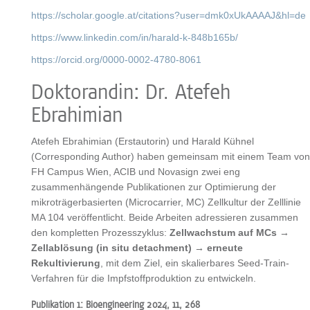
https://scholar.google.at/citations?user=dmk0xUkAAAAJ&hl=de
https://www.linkedin.com/in/harald-k-848b165b/
https://orcid.org/0000-0002-4780-8061
Doktorandin: Dr. Atefeh
Ebrahimian
Atefeh Ebrahimian (Erstautorin) und Harald Kühnel
(Corresponding Author) haben gemeinsam mit einem Team von
FH Campus Wien, ACIB und Novasign zwei eng
zusammenhängende Publikationen zur Optimierung der
mikroträgerbasierten (Microcarrier, MC) Zellkultur der Zelllinie
MA 104 veröffentlicht. Beide Arbeiten adressieren zusammen
den kompletten Prozesszyklus:
Zellwachstum auf MCs →
Zellablösung (in situ detachment) → erneute
Rekultivierung
, mit dem Ziel, ein skalierbares Seed-Train-
Verfahren für die Impfstoffproduktion zu entwickeln.
Publikation 1: Bioengineering 2024, 11, 268