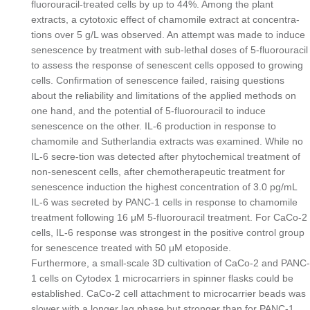
fluorouracil-treated cells by up to 44%. Among the plant
extracts, a cytotoxic effect of chamomile extract at concentra-
tions over 5 g/L was observed. An attempt was made to induce
senescence by treatment with sub-lethal doses of 5-fluorouracil
to assess the response of senescent cells opposed to growing
cells. Confirmation of senescence failed, raising questions
about the reliability and limitations of the applied methods on
one hand, and the potential of 5-fluorouracil to induce
senescence on the other. IL-6 production in response to
chamomile and Sutherlandia extracts was examined. While no
IL-6 secre-tion was detected after phytochemical treatment of
non-senescent cells, after chemotherapeutic treatment for
senescence induction the highest concentration of 3.0 pg/mL
IL-6 was secreted by PANC-1 cells in response to chamomile
treatment following 16 μM 5-fluorouracil treatment. For CaCo-2
cells, IL-6 response was strongest in the positive control group
for senescence treated with 50 μM etoposide.
Furthermore, a small-scale 3D cultivation of CaCo-2 and PANC-
1 cells on Cytodex 1 microcarriers in spinner flasks could be
established. CaCo-2 cell attachment to microcarrier beads was
slower with a longer lag phase but stronger than for PANC-1