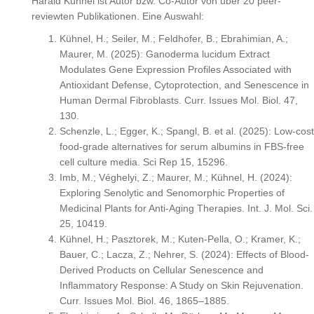
Harald Kühnel ist Autor bzw. Co-Autor von über 20 peer-
reviewten Publikationen. Eine Auswahl:
Kühnel, H.; Seiler, M.; Feldhofer, B.; Ebrahimian, A.;
Maurer, M. (2025): Ganoderma lucidum Extract
Modulates Gene Expression Profiles Associated with
Antioxidant Defense, Cytoprotection, and Senescence in
Human Dermal Fibroblasts. Curr. Issues Mol. Biol. 47,
130.
Schenzle, L.; Egger, K.; Spangl, B. et al. (2025): Low-cost
food-grade alternatives for serum albumins in FBS-free
cell culture media. Sci Rep 15, 15296.
Imb, M.; Véghelyi, Z.; Maurer, M.; Kühnel, H. (2024):
Exploring Senolytic and Senomorphic Properties of
Medicinal Plants for Anti-Aging Therapies. Int. J. Mol. Sci.
25, 10419.
Kühnel, H.; Pasztorek, M.; Kuten-Pella, O.; Kramer, K.;
Bauer, C.; Lacza, Z.; Nehrer, S. (2024): Effects of Blood-
Derived Products on Cellular Senescence and
Inflammatory Response: A Study on Skin Rejuvenation.
Curr. Issues Mol. Biol. 46, 1865–1885.