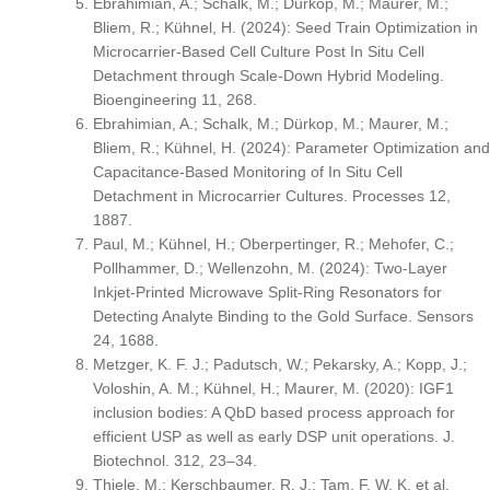
Ebrahimian, A.; Schalk, M.; Dürkop, M.; Maurer, M.;
Bliem, R.; Kühnel, H. (2024): Seed Train Optimization in
Microcarrier-Based Cell Culture Post In Situ Cell
Detachment through Scale-Down Hybrid Modeling.
Bioengineering 11, 268.
Ebrahimian, A.; Schalk, M.; Dürkop, M.; Maurer, M.;
Bliem, R.; Kühnel, H. (2024): Parameter Optimization and
Capacitance-Based Monitoring of In Situ Cell
Detachment in Microcarrier Cultures. Processes 12,
1887.
Paul, M.; Kühnel, H.; Oberpertinger, R.; Mehofer, C.;
Pollhammer, D.; Wellenzohn, M. (2024): Two-Layer
Inkjet-Printed Microwave Split-Ring Resonators for
Detecting Analyte Binding to the Gold Surface. Sensors
24, 1688.
Metzger, K. F. J.; Padutsch, W.; Pekarsky, A.; Kopp, J.;
Voloshin, A. M.; Kühnel, H.; Maurer, M. (2020): IGF1
inclusion bodies: A QbD based process approach for
efficient USP as well as early DSP unit operations. J.
Biotechnol. 312, 23–34.
Thiele, M.; Kerschbaumer, R. J.; Tam, F. W. K. et al.