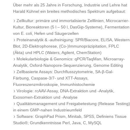
Über mehr als 25 Jahre in Forschung, Industrie und Lehre hat
Harald Kühnel ein breites methodisches Spektrum aufgebaut:
Zellkultur: primäre und immortalisierte Zelllinien, Microcarrier-
Kultur, Bioreaktoren (5 l – 50 l, DasGip-Systeme), Fermentation
von E. coli, Hefen und Säugerzellen
Proteinanalytik & -aufreinigung: SPR/Biacore, ELISA, Western
Blot, 2D-Elektrophorese, (Co-)Immunopräzipitation, FPLC
(Äkta) und HPLC (Waters, Agilent, ChemStation)
Molekularbiologie & Genomics: qPCR/TaqMan, Microarray-
Analytik, Oxford-Nanopore-Sequenzierung, Genome Editing
Zellbasierte Assays: Durchflusszytometrie, SA-β-Gal-
Färbung, Caspase-3/7- und XTT-Assays,
Fluoreszenzmikroskopie, Immunhistochemie
Virologie: rcAAV-Assay, DNA-Extraktion und -Analytik,
Exosomen-Extraktion und -Analyse
Qualitätsmanagement und Freigabetestung (Release Testing)
in einem GMP-nahen Industrieumfeld
Software: GraphPad Prism, Minitab, SPSS, Definiens Tissue
Studio®; Grundkenntnisse Perl, Java, C, MySQL