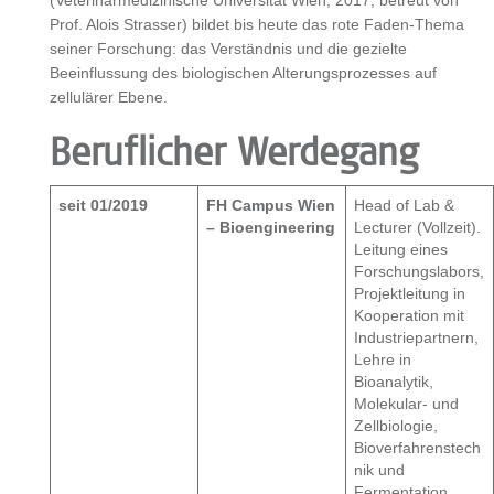
(Veterinärmedizinische Universität Wien, 2017, betreut von
Prof. Alois Strasser) bildet bis heute das rote Faden-Thema
seiner Forschung: das Verständnis und die gezielte
Beeinflussung des biologischen Alterungsprozesses auf
zellulärer Ebene.
Beruflicher Werdegang
seit 01/2019
FH Campus Wien
Head of Lab &
– Bioengineering
Lecturer (Vollzeit).
Leitung eines
Forschungslabors,
Projektleitung in
Kooperation mit
Industriepartnern,
Lehre in
Bioanalytik,
Molekular- und
Zellbiologie,
Bioverfahrenstech
nik und
Fermentation,