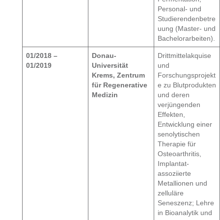
Personal- und
Studierendenbetre
uung (Master- und
Bachelorarbeiten).
01/2018 –
Donau-
Drittmittelakquise
01/2019
Universität
und
Krems, Zentrum
Forschungsprojekt
für Regenerative
e zu Blutprodukten
Medizin
und deren
verjüngenden
Effekten,
Entwicklung einer
senolytischen
Therapie für
Osteoarthritis,
Implantat-
assoziierte
Metallionen und
zelluläre
Seneszenz; Lehre
in Bioanalytik und