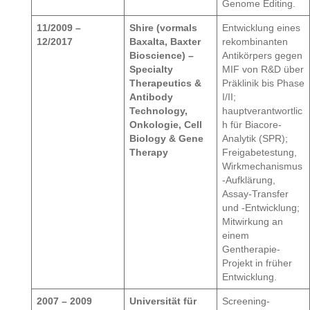
Genome Editing.
11/2009 –
Shire (vormals
Entwicklung eines
12/2017
Baxalta, Baxter
rekombinanten
Bioscience) –
Antikörpers gegen
Specialty
MIF von R&D über
Therapeutics &
Präklinik bis Phase
Antibody
I/II;
Technology,
hauptverantwortlic
Onkologie, Cell
h für Biacore-
Biology & Gene
Analytik (SPR);
Therapy
Freigabetestung,
Wirkmechanismus
-Aufklärung,
Assay-Transfer
und -Entwicklung;
Mitwirkung an
einem
Gentherapie-
Projekt in früher
Entwicklung.
2007 – 2009
Universität für
Screening-