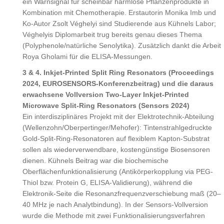
ein Warnsignal für scheinbar harmlose Pflanzenprodukte in
Kombination mit Chemotherapie. Erstautorin Monika Imb und
Ko-Autor Zsolt Véghelyi sind Studierende aus Kühnels Labor;
Véghelyis Diplomarbeit trug bereits genau dieses Thema
(Polyphenole/natürliche Senolytika). Zusätzlich dankt die Arbeit
Roya Gholami für die ELISA-Messungen.
3 & 4. Inkjet-Printed Split Ring Resonators (Proceedings
2024, EUROSENSORS-Konferenzbeitrag) und die daraus
erwachsene Vollversion Two-Layer Inkjet-Printed
Microwave Split-Ring Resonators (Sensors 2024)
Ein interdisziplinäres Projekt mit der Elektrotechnik-Abteilung
(Wellenzohn/Oberpertinger/Mehofer): Tintenstrahlgedruckte
Gold-Split-Ring-Resonatoren auf flexiblem Kapton-Substrat
sollen als wiederverwendbare, kostengünstige Biosensoren
dienen. Kühnels Beitrag war die biochemische
Oberflächenfunktionalisierung (Antikörperkopplung via PEG-
Thiol bzw. Protein G, ELISA-Validierung), während die
Elektronik-Seite die Resonanzfrequenzverschiebung maß (20–
40 MHz je nach Analytbindung). In der Sensors-Vollversion
wurde die Methode mit zwei Funktionalisierungsverfahren