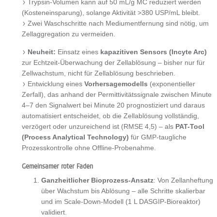
Trypsin-Volumen kann auf 50 mL/g MC reduziert werden
(Kosteneinsparung), solange Aktivität >380 USP/mL bleibt.
Zwei Waschschritte nach Mediumentfernung sind nötig, um
Zellaggregation zu vermeiden.
Neuheit:
Einsatz eines
kapazitiven Sensors (Incyte Arc)
zur Echtzeit-Überwachung der Zellablösung – bisher nur für
Zellwachstum, nicht für Zellablösung beschrieben.
Entwicklung eines
Vorhersagemodells
(exponentieller
Zerfall), das anhand der Permittivitätssignale zwischen Minute
4–7 den Signalwert bei Minute 20 prognostiziert und daraus
automatisiert entscheidet, ob die Zellablösung vollständig,
verzögert oder unzureichend ist (RMSE 4,5) – als
PAT-Tool
(Process Analytical Technology)
für GMP-taugliche
Prozesskontrolle ohne Offline-Probenahme.
Gemeinsamer roter Faden
Ganzheitlicher Bioprozess-Ansatz
: Von Zellanheftung
über Wachstum bis Ablösung – alle Schritte skalierbar
und im Scale-Down-Modell (1 L DASGIP-Bioreaktor)
validiert.