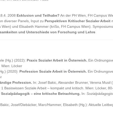
18.4. 2008
Exklusion und Teilhabe?
An der PH Wien, FH Campus Wie
n diverser Panels, Input zu
Perspektiven Kritischer Sozialer Arbeit
m
us Wien) und Elisabeth Hammer (kriSo, FH Campus Wien). Symposiumsle
nsamkeiten und Unterschiede von Forschung und Lehre
ele (Hg.) (2022):
Praxis Sozialer Arbeit in Österreich.
Ein Ordnungsve
. Wien: Löcker
Hg.) (2020):
Profession Soziale Arbeit in Österreich.
Ein Ordnungsver
er
tändige Profession.
In: Josef Bakic, Alexander Brunner, Verena Musil (H
 Basiswissen Soziale Arbeit – kompakt und kritisch. Wien: Löcker, 80
r Sozialpädagogik – eine kritische Betrachtung.
In:
Sozialpädagogi
 Bakic, Josef/Diebäcker, Marc/Hammer, Elisabeth (Hg.): Aktuelle Leitbeg