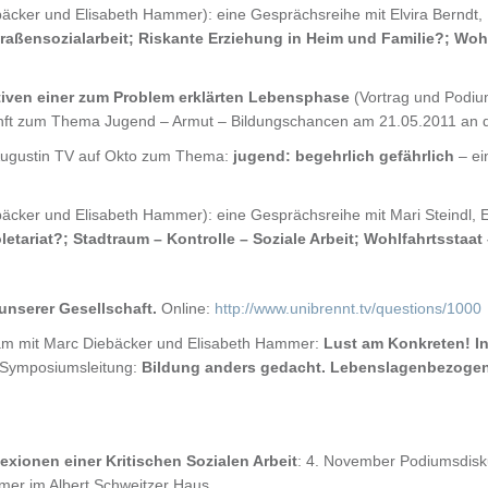
ker und Elisabeth Hammer): eine Gesprächsreihe mit Elvira Berndt, M
raßensozialarbeit; Riskante Erziehung in Heim und Familie?; Wohne
tiven einer zum Problem erklärten Lebensphase
(Vortrag und Podiu
unft zum Thema Jugend – Armut – Bildungschancen am 21.05.2011 an 
ugustin TV auf Okto zum Thema:
jugend: begehrlich gefährlich
– ei
ker und Elisabeth Hammer): eine Gesprächsreihe mit Mari Steindl, Elle
letariat?; Stadtraum – Kontrolle – Soziale Arbeit; Wohlfahrtsstaat 
unserer Gesellschaft.
Online:
http://www.unibrennt.tv/questions/1000
am mit Marc Diebäcker und Elisabeth Hammer:
Lust am Konkreten! I
 Symposiumsleitung:
Bildung anders gedacht. Lebenslagenbezogen
lexionen einer Kritischen Sozialen Arbeit
: 4. November Podiumsdisku
mer im Albert Schweitzer Haus