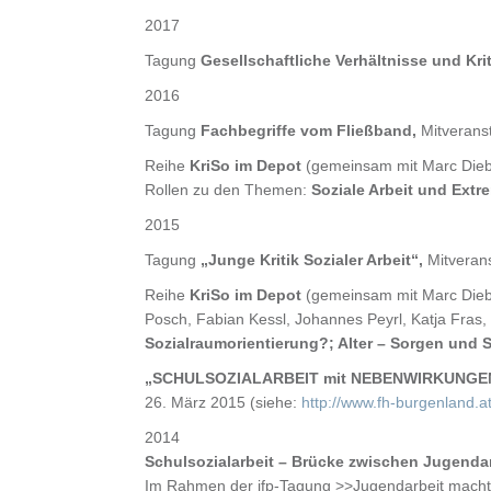
2017
Tagung
Gesellschaftliche Verhältnisse und Krit
2016
Tagung
Fachbegriffe vom Fließband,
Mitveranst
Reihe
KriSo im Depot
(gemeinsam mit Marc Diebäc
Rollen zu den Themen:
Soziale Arbeit und Ext
2015
Tagung
„Junge Kritik Sozialer Arbeit“,
Mitverans
Reihe
KriSo im Depot
(gemeinsam mit Marc Diebäc
Posch, Fabian Kessl, Johannes Peyrl, Katja Fras,
Sozialraumorientierung?; Alter – Sorgen und S
„SCHULSOZIALARBEIT mit NEBENWIRKUNGEN
26. März 2015 (siehe:
http://www.fh-burgenland.at
2014
Schulsozialarbeit – Brücke zwischen Jugenda
Im Rahmen der ifp-Tagung >>Jugendarbeit macht