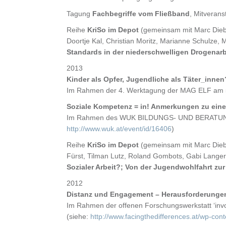
Tagung
Fachbegriffe vom Fließband
, Mitverans
Reihe
KriSo im Depot
(gemeinsam mit Marc Diebä
Doortje Kal, Christian Moritz, Marianne Schulze,
Standards in der niederschwelligen Drogenar
2013
Kinder als Opfer, Jugendliche als Täter_inn
Im Rahmen der 4. Werktagung der MAG ELF am 5.
Soziale Kompetenz = in! Anmerkungen zu ein
Im Rahmen des WUK BILDUNGS- UND BERATUNGST
http://www.wuk.at/event/id/16406
)
Reihe
KriSo im Depot
(gemeinsam mit Marc Diebä
Fürst, Tilman Lutz, Roland Gombots, Gabi Langer
Sozialer Arbeit?; Von der Jugendwohlfahrt zu
2012
Distanz und Engagement – Herausforderunge
Im Rahmen der offenen Forschungswerkstatt ‘involv
(siehe:
http://www.facingthedifferences.at/wp-con