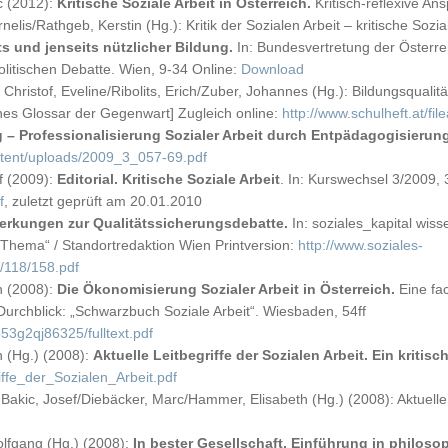
c (2012):
Kritische Soziale Arbeit in Österreich.
Kritisch-reflexive An
elis/Rathgeb, Kerstin (Hg.): Kritik der Sozialen Arbeit – kritische Sozi
ts und jenseits nützlicher Bildung.
In: Bundesvertretung der Österr
litischen Debatte. Wien, 9-34 Online:
Download
n: Christof, Eveline/Ribolits, Erich/Zuber, Johannes (Hg.): Bildungsquali
es Glossar der Gegenwart] Zugleich online:
http://www.schulheft.at/fi
ung – Professionalisierung Sozialer Arbeit durch Entpädagogisierun
tent/uploads/2009_3_057-69.pdf
f (2009):
Editorial. Kritische Soziale Arbeit
. In: Kurswechsel 3/2009, 
f
, zuletzt geprüft am 20.01.2010
rkungen zur Qualitätssicherungsdebatte.
In: soziales_kapital wiss
 „Thema“ / Standortredaktion Wien Printversion:
http://www.soziales-
e/118/158.pdf
h (2008):
Die Ökonomisierung Sozialer Arbeit in Österreich.
Eine fac
 Durchblick: „Schwarzbuch Soziale Arbeit“. Wiesbaden, 54ff
53g2qj86325/fulltext.pdf
h (Hg.) (2008):
Aktuelle Leitbegriffe der Sozialen Arbeit. Ein kriti
iffe_der_Sozialen_Arbeit.pdf
 Bakic, Josef/Diebäcker, Marc/Hammer, Elisabeth (Hg.) (2008): Aktuelle 
olfgang (Hg.) (2008):
In bester Gesellschaft. Einführung in philos