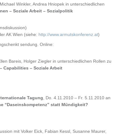
ichael Winkler, Andrea Hniopek in unterschiedlichen
n – Soziale Arbeit – Sozialpolitik
msdiskussion)
der AK Wien (siehe:
http://www.armutskonferenz.at
)
ngschenkt sendung. Online:
n Bareis, Holger Ziegler in unterschiedlichen Rollen zu
– Capabilities – Soziale Arbeit
nternationale Tagung
, Do. 4.11.2010 – Fr. 5.11.2010 an
e “Daseinskompetenz” statt Mündigkeit?
ssion mit Volker Eick, Fabian Kessl, Susanne Maurer,