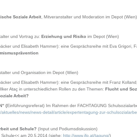
ische Soziale Arbeit
, Mitveranstalter und Moderation im Depot (Wien)
alter und Vortrag zu:
Erziehung und Risiko
im Depot (Wien)
ker und Elisabeth Hammer): eine Gesprächsreihe mit Eva Grigori, Fab
remismusprävention
talter und Organisation im Depot (Wien)
ker und Elisabeth Hammer): eine Gesprächsreihe mit Franz Kolland, Ba
 Ilker Ataç in unterschiedlichen Rollen zu den Themen:
Flucht und Soz
oziale Arbeit?
“ (
Einführungsreferat) Im Rahmen der FACHTAGUNG Schulsozialarbe
/aktuelles/news/news-detail/article/expertentagung-zur-schulsozialarbei
rbeit und Schule?
(Input und Podiumsdiskussion)
 Schule<< am 20.5.2014 (siehe:
http://www.ifp.at/tagung/
)