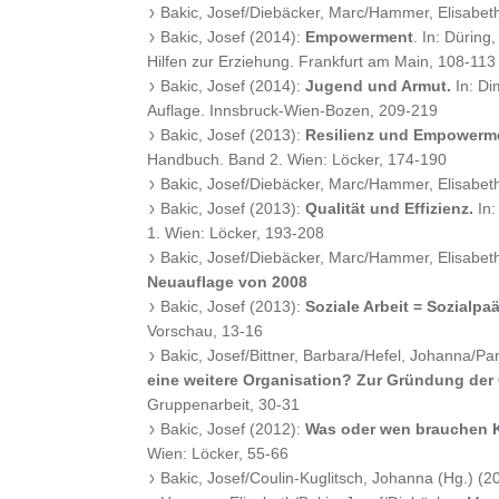
Bakic, Josef/Diebäcker, Marc/Hammer, Elisabet
Bakic, Josef (2014):
Empowerment
. In: Düring
Hilfen zur Erziehung. Frankfurt am Main, 108-113
Bakic, Josef (2014):
Jugend und Armut.
In: Di
Auflage. Innsbruck-Wien-Bozen, 209-219
Bakic, Josef (2013):
Resilienz und Empowerm
Handbuch. Band 2. Wien: Löcker, 174-190
Bakic, Josef/Diebäcker, Marc/Hammer, Elisabet
Bakic, Josef (2013):
Qualität und Effizienz.
In:
1. Wien: Löcker, 193-208
Bakic, Josef/Diebäcker, Marc/Hammer, Elisabet
Neuauflage von 2008
Bakic, Josef (2013):
Soziale Arbeit = Sozialpa
Vorschau, 13-16
Bakic, Josef/Bittner, Barbara/Hefel, Johanna/P
eine weitere Organisation? Zur Gründung der Ö
Gruppenarbeit, 30-31
Bakic, Josef (2012):
Was oder wen brauchen 
Wien: Löcker, 55-66
Bakic, Josef/Coulin-Kuglitsch, Johanna (Hg.) (2