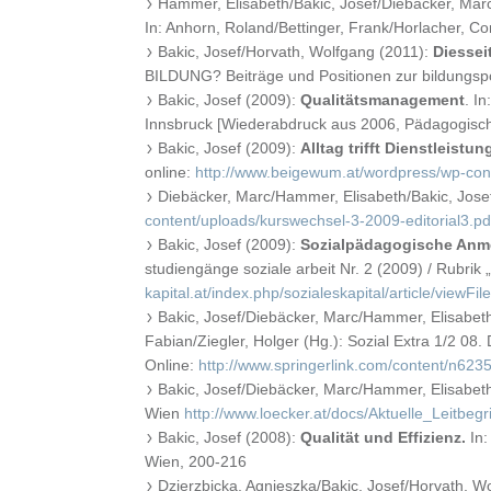
Hammer, Elisabeth/Bakic, Josef/Diebäcker, Mar
In: Anhorn, Roland/Bettinger, Frank/Horlacher, Corn
Bakic, Josef/Horvath, Wolfgang (2011):
Diessei
BILDUNG? Beiträge und Positionen zur bildungspo
Bakic, Josef (2009):
Qualitätsmanagement
. I
Innsbruck [Wiederabdruck aus 2006, Pädagogisch
Bakic, Josef (2009):
Alltag trifft Dienstleist
online:
http://www.beigewum.at/wordpress/wp-con
Diebäcker, Marc/Hammer, Elisabeth/Bakic, Jose
content/uploads/kurswechsel-3-2009-editorial3.pd
Bakic, Josef (2009):
Sozialpädagogische Anme
studiengänge soziale arbeit Nr. 2 (2009) / Rubrik
kapital.at/index.php/sozialeskapital/article/viewFil
Bakic, Josef/Diebäcker, Marc/Hammer, Elisabet
Fabian/Ziegler, Holger (Hg.): Sozial Extra 1/2 08.
Online:
http://www.springerlink.com/content/n6235
Bakic, Josef/Diebäcker, Marc/Hammer, Elisabet
Wien
http://www.loecker.at/docs/Aktuelle_Leitbegr
Bakic, Josef (2008):
Qualität und Effizienz.
In:
Wien, 200-216
Dzierzbicka, Agnieszka/Bakic, Josef/Horvath, W