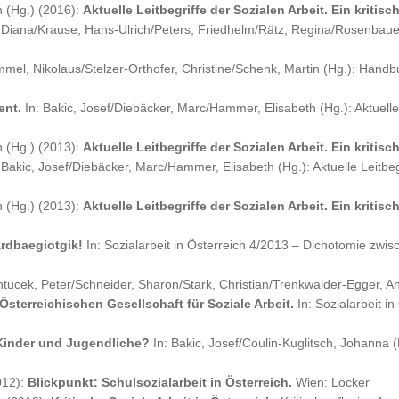
h (Hg.) (2016):
Aktuelle Leitbegriffe der Sozialen Arbeit. Ein kriti
, Diana/Krause, Hans-Ulrich/Peters, Friedhelm/Rätz, Regina/Rosenbauer,
mmel, Nikolaus/Stelzer-Orthofer, Christine/Schenk, Martin (Hg.): Handbu
ent.
In: Bakic, Josef/Diebäcker, Marc/Hammer, Elisabeth (Hg.): Aktuelle L
h (Hg.) (2013):
Aktuelle Leitbegriffe der Sozialen Arbeit. Ein kriti
 Bakic, Josef/Diebäcker, Marc/Hammer, Elisabeth (Hg.): Aktuelle Leitbeg
h (Hg.) (2013):
Aktuelle Leitbegriffe der Sozialen Arbeit. Ein kriti
ärdbaegiotgik!
In: Sozialarbeit in Österreich 4/2013 – Dichotomie zwi
antucek, Peter/Schneider, Sharon/Stark, Christian/Trenkwalder-Egger, 
sterreichischen Gesellschaft für Soziale Arbeit.
In: Sozialarbeit 
Kinder und Jugendliche?
In: Bakic, Josef/Coulin-Kuglitsch, Johanna (H
012):
Blickpunkt: Schulsozialarbeit in Österreich.
Wien: Löcker