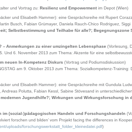
talter und Vortrag zu:
Resilienz und Empowerment
im Depot (Wien)
cker und Elisabeth Hammer): eine Gesprächsreihe mit Rupert Corazza
 Martin Busch, Fabian Grümayer, Daniela Rauch-Chico Rodriguez, Siggi
beit; Selbstbestimmung und Teilhabe für alle?; Begegnungszone
en? – Anmerkungen zu einer umzingelten Lebensphase
(Vorlesung, 
 Und 6. November 2013 zum Thema: Akzente für eine selbstbewusste
em neuen In-Kompetenz Diskurs
(Vortrag und Podiumsdiskussion)
AG am 9. Oktober 2013 zum Thema: Sozialkompetenz-Training: Dr
cker und Elisabeth Hammer): eine Gesprächsreihe mit Gundula Ludwi
, Andreas Polutta, Fabian Kessl, Sabine Stövesand in unterschiedlich
r modernen Jugendhilfe?; Wirkungen und Wirkungsforschung in der
n im (sozial-)pädagogischen Handeln und Forschungshandeln
(Vo
iert forschen und bilden’ vom Projekt facing the differences in Kooper
tent/uploads/forschungswerkstatt_folder_kleinedatei.pdf
)