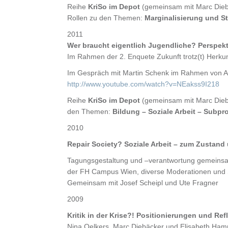
Reihe
KriSo im Depot
(gemeinsam mit Marc Diebäc
Rollen zu den Themen:
Marginalisierung und St
2011
Wer braucht eigentlich Jugendliche? Perspek
Im Rahmen der 2. Enquete Zukunft trotz(t) Herk
Im Gespräch mit Martin Schenk im Rahmen von A
http://www.youtube.com/watch?v=NEakss9I218
Reihe
KriSo im Depot
(gemeinsam mit Marc Diebäc
den Themen:
Bildung – Soziale Arbeit – Subpro
2010
Repair Society? Soziale Arbeit – zum Zustand 
Tagungsgestaltung und –verantwortung gemeins
der FH Campus Wien, diverse Moderationen und
Gemeinsam mit Josef Scheipl und Ute Fragner
2009
Kritik in der Krise?! Positionierungen und Ref
Nina Oelkers, Marc Diebäcker und Elisabeth Ham