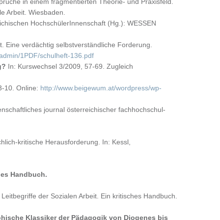
sprüche in einem fragmentierten Theorie- und Praxisfeld.
ale Arbeit. Wiesbaden.
eichischen HochschülerInnenschaft (Hg.): WESSEN
tät. Eine verdächtig selbstverständliche Forderung.
leadmin/1PDF/schulheft-136.pdf
g?
In: Kurswechsel 3/2009, 57-69. Zugleich
3-10. Online:
http://www.beigewum.at/wordpress/wp-
enschaftliches journal österreichischer fachhochschul-
hlich-kritische Herausforderung. In: Kessl,
sches Handbuch.
Leitbegriffe der Sozialen Arbeit. Ein kritisches Handbuch.
ophische Klassiker der Pädagogik von Diogenes bis