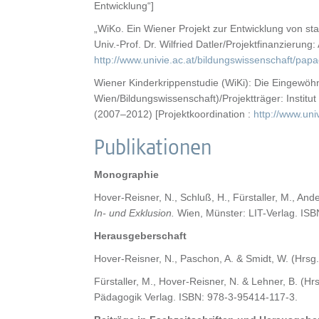
Entwicklung“]
„WiKo. Ein Wiener Projekt zur Entwicklung von s
Univ.-Prof. Dr. Wilfried Datler/Projektfinanzierun
http://www.univie.ac.at/bildungswissenschaft/pa
Wiener Kinderkrippenstudie (WiKi): Die Eingewöhnun
Wien/Bildungswissenschaft)/Projektträger: Instit
(2007–2012) [Projektkoordination :
http://www.univ
Publikationen
Monographie
Hover-Reisner, N., Schluß, H., Fürstaller, M., And
In- und Exklusion.
Wien, Münster: LIT-Verlag. IS
Herausgeberschaft
Hover-Reisner, N., Paschon, A. & Smidt, W. (Hrsg.
Fürstaller, M., Hover-Reisner, N. & Lehner, B. (Hr
Pädagogik Verlag. ISBN: 978-3-95414-117-3.