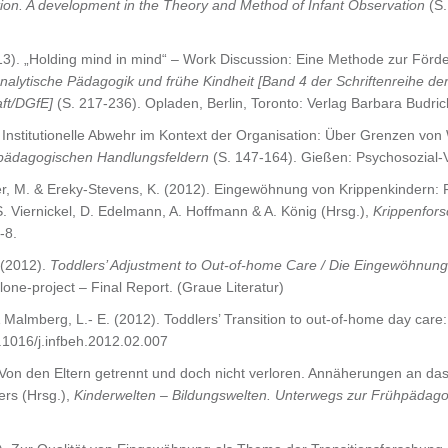
ion. A development in the Theory and Method of Infant Observation
(S.
013). „Holding mind in mind“ – Work Discussion: Eine Methode zur Förd
alytische Pädagogik und frühe Kindheit [Band 4 der Schriftenreihe d
ft/DGfE]
(S. 217-236). Opladen, Berlin, Toronto: Verlag Barbara Budr
. Institutionelle Abwehr im Kontext der Organisation: Über Grenzen von
pädagogischen Handlungsfeldern
(S. 147-164). Gießen: Psychosozial-
aller, M. & Ereky-Stevens, K. (2012). Eingewöhnung von Krippenkindern
. Viernickel, D. Edelmann, A. Hoffmann & A. König (Hrsg.),
Krippenfor
-8.
 (2012).
Toddlers’ Adjustment to Out-of-home Care / Die Eingewöhnungsp
ne-project – Final Report. (Graue Literatur)
& Malmberg, L.‐ E. (2012). Toddlers’ Transition to out‐of‐home day ca
.1016/j.infbeh.2012.02.007
). Von den Eltern getrennt und doch nicht verloren. Annäherungen an da
ers (Hrsg.),
Kinderwelten – Bildungswelten. Unterwegs zur Frühpädago