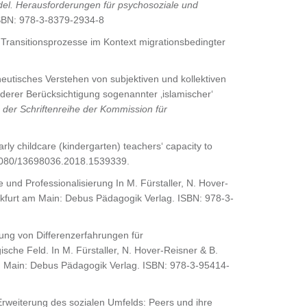
del. Herausforderungen für psychosoziale und
ISBN: 978-3-8379-2934-8
e Transitionsprozesse im Kontext migrationsbedingter
utisches Verstehen von subjektiven und kollektiven
derer Berücksichtigung sogenannter ‚islamischer‘
er Schriftenreihe der Kommission für
.
arly childcare (kindergarten) teachers‘ capacity to
.1080/13698036.2018.1539339.
e und Professionalisierung In M. Fürstaller, N. Hover-
nkfurt am Main: Debus Pädagogik Verlag. ISBN: 978-3-
tung von Differenzerfahrungen für
che Feld. In M. Fürstaller, N. Hover-Reisner & B.
m Main: Debus Pädagogik Verlag. ISBN: 978-3-95414-
r Erweiterung des sozialen Umfelds: Peers und ihre