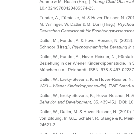
Adamo & M. Rustin (Hrsg.),
Young Child Observat
10.4324/9780429485374-23.
Funder, A., Fürstaller, M. & Hover-Reisner, N. (2
M. Wininger, W. Datler & M. Dörr (Hrsg.),
Psychoan
Deutschen Gesellschaft für Erziehungswissenscha
Datler, M., Funder, A. & Hover-Reisner, N. (2013)
Schnoor (Hrsg.),
Psychodynamische Beratung in 
Datler, W., Funder, A., Hover-Reisner, N., Fürst
Beziehung in der Wiener Kinderkrippenstudie. In S
München u.a.: Reinhardt. ISBN: 978-3-497-02287
Datler, W., Ereky-Stevens, K. & Hover-Reisner, N.
WiKi – Wiener Kinderkrippenstudie].
FWF Stand-alo
Datler, W., Ereky‐Stevens, K., Hover‐Reisner, N. 
Behavior and Development
, 35, 439-451. DOI: 10
Datler, W., Datler, M. & Hover-Reisner, N. (2010
von Bildung. In G.E. Schäfer, R. Staege & K. Mein
24621-2.