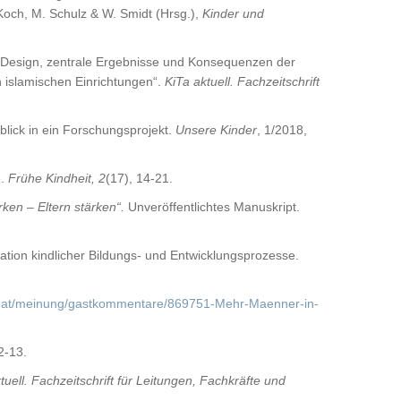
Koch, M. Schulz & W. Smidt (Hrsg.),
Kinder und
le, Design, zentrale Ergebnisse und Konsequenzen der
n islamischen Einrichtungen“.
KiTa aktuell. Fachzeitschrift
nblick in ein Forschungsprojekt.
Unsere Kinder
, 1/2018,
e.
Frühe Kindheit, 2
(17), 14-21.
ken – Eltern stärken“.
Unveröffentlichtes Manuskript.
ion kindlicher Bildungs- und Entwicklungsprozesse.
ng.at/meinung/gastkommentare/869751-Mehr-Maenner-in-
2-13.
tuell. Fachzeitschrift für Leitungen, Fachkräfte und