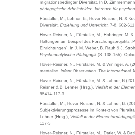
migrationsbedingter Diversität. In D. Zimmermann
pädagogische Arbeitsfelder.
Jahrbuch für psycho
Fürstaller, M., Lehner, B., Hover-Reisner, N. & K
Diversität.
Erziehung und Unterricht,
7-8, 602-611
Hover-Reisner, N., Fürstaller, M., Habringer, M
Haltungen am Beispiel des Forschungsprojekts „Pl
Einrichtungen“. In J. M. Weber, B. Rauh & J. Stro
Psychoanalytische Pädagogik
(S. 138-155). Oplad
Hover-Reisner, N., Fürstaller, M. & Wininger, A. (2
mentalise.
Infant Observation. The International J
Hover-Reisner, N., Fürstaller, M. & Lehner, B (201
Reisner & B. Lehner (Hrsg.),
Vielfalt in der Elem
95414-117-3
Fürstaller, M., Hover-Reisner, N. & Lehner, B. (
Subjektivierungsprozesse im Kontext von Pluralit
Lehner (Hrsg.),
Vielfalt in der Elementarpädagogi
117-3
Hover-Reisner, N., Fürstaller, M., Datler, W. & Da