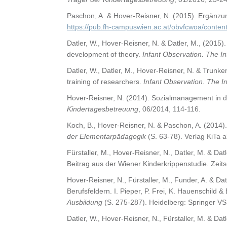
Paschon, A. & Hover-Reisner, N. (2015). Ergänzu
https://pub.fh-campuswien.ac.at/obvfcwoa/content
Datler, W., Hover-Reisner, N. & Datler, M., (2015).
development of theory.
Infant Observation. The In
Datler, W., Datler, M., Hover-Reisner, N. & Trunk
training of researchers.
Infant Observation. The In
Hover-Reisner, N. (2014). Sozialmanagement in d
Kindertagesbetreuung
, 06/2014, 114-116.
Koch, B., Hover-Reisner, N. & Paschon, A. (2014).
der Elementarpädagogik
(S. 63-78). Verlag KiTa
Fürstaller, M., Hover-Reisner, N., Datler, M. & D
Beitrag aus der Wiener Kinderkrippenstudie. Zeitsc
Hover-Reisner, N., Fürstaller, M., Funder, A. & D
Berufsfeldern. I. Pieper, P. Frei, K. Hauenschild 
Ausbildung
(S. 275-287). Heidelberg: Springer V
Datler, W., Hover-Reisner, N., Fürstaller, M. & Da