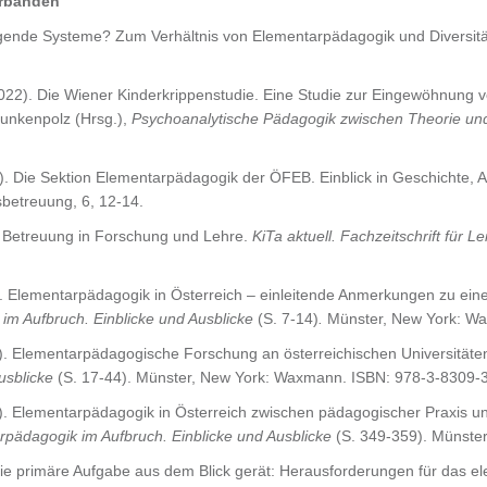
erbänden
ngende Systeme? Zum Verhältnis von Elementarpädagogik und Diversit
 (2022). Die Wiener Kinderkrippenstudie. Eine Studie zur Eingewöhnung
runkenpolz (Hrsg.),
Psychoanalytische Pädagogik zwischen Theorie und Pr
2). Die Sektion Elementarpädagogik der ÖFEB. Einblick in Geschichte, Au
sbetreuung, 6, 12-14.
d Betreuung in Forschung und Lehre.
KiTa aktuell. Fachzeitschrift für 
. Elementarpädagogik in Österreich – einleitende Anmerkungen zu eine
im Aufbruch. Einblicke und Ausblicke
(S. 7-14)
.
Münster, New York: Wa
). Elementarpädagogische Forschung an österreichischen Universitäten
usblicke
(S. 17-44). Münster, New York: Waxmann. ISBN: 978-3-8309-
). Elementarpädagogik in Österreich zwischen pädagogischer Praxis und
pädagogik im Aufbruch. Einblicke und Ausblicke
(S. 349-359). Münste
 die primäre Aufgabe aus dem Blick gerät: Herausforderungen für das 