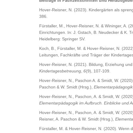
Beiträge in Fachzeitschriften und Herausgeb
Hover-Reisner, N. (2023). Kindergärten als spre
386.
Fürstaller, M., Hover-Reisner, N. & Wininger, A.
Einrichtungen. In: J. Gstach, B. Neudecker & K. T
Heidelberg: Springer SV.
Koch, B., Fürstaller, M. & Hover-Reisner, N. (202
Leitungen, Fachkräfte und Träger der Kindertage
Hover-Reisner, N. (2021). Bildung, Erziehung un
Kindertagesbetreuung
,
6
(9), 107-109.
Hover-Reisner, N., Paschon A. & Smidt, W. (2020)
Paschon & W. Smidt (Hrsg.),
Elementarpädagogik 
Hover-Reisner, N., Paschon, A. & Smidt, W. (2020
Elementarpädagogik im Aufbruch. Einblicke und A
Hover-Reisner, N., Paschon, A. & Smidt, W. (2020
Reisner, A. Paschon & W. Smidt (Hrsg.),
Elementar
Fürstaller, M. & Hover-Reisner, N. (2020). Wenn