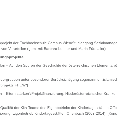
ionsprojekt der Fachhochschule Campus Wien/Studiengang Sozialmanage
 von Vorurteilen (gem. mit Barbara Lehner und Maria Fürstaller)
ungsprojekte
an – Auf den Spuren der Geschichte der österreichischen Elementarpä
Kindergruppen unter besonderer Berücksichtigung sogenannter „islamis
ilprojekts FHCW“]
n – Eltern stärken“/Projektfinanzierung: Niederösterreichsicher Krank
 Qualität der Kita-Teams des Eigenbetriebs der Kindertagesstätten 
erung: Eigenbetrieb Kindertagesstätten Offenbach (2009-2014). [Konsor