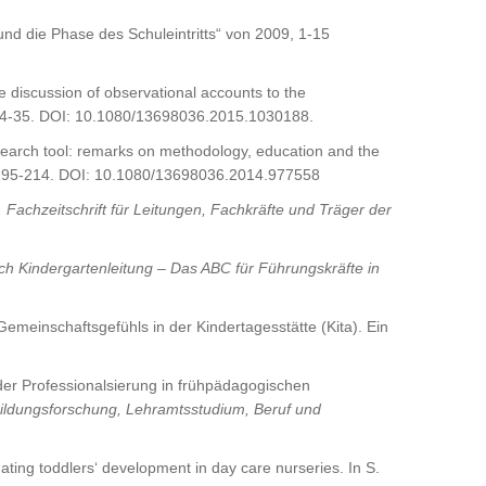
nd die Phase des Schuleintritts“ von 2009, 1-15
he discussion of observational accounts to the
 14-35. DOI: 10.1080/13698036.2015.1030188.
esearch tool: remarks on methodology, education and the
, 195-214. DOI: 10.1080/13698036.2014.977558
. Fachzeitschrift für Leitungen, Fachkräfte und Träger der
h Kindergartenleitung – Das ABC für Führungskräfte in
Gemeinschaftsgefühls in der Kindertagesstätte (Kita). Ein
 der Professionalsierung in frühpädagogischen
n Bildungsforschung, Lehramtsstudium, Beruf und
gating toddlers‘ development in day care nurseries. In S.