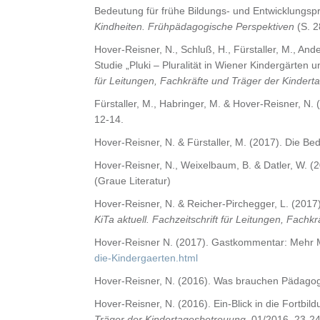
Bedeutung für frühe Bildungs- und Entwicklungspr
Kindheiten. Frühpädagogische Perspektiven
(S. 2
Hover-Reisner, N., Schluß, H., Fürstaller, M., An
Studie „Pluki – Pluralität in Wiener Kindergärte
für Leitungen, Fachkräfte und Träger der Kinder
Fürstaller, M., Habringer, M. & Hover-Reisner, N. 
12-14.
Hover-Reisner, N. & Fürstaller, M. (2017). Die Be
Hover-Reisner, N., Weixelbaum, B. & Datler, W. (
(Graue Literatur)
Hover-Reisner, N. & Reicher-Pirchegger, L. (201
KiTa aktuell. Fachzeitschrift für Leitungen, Fach
Hover-Reisner N. (2017). Gastkommentar: Mehr M
die-Kindergaerten.html
Hover-Reisner, N. (2016). Was brauchen Pädago
Hover-Reisner, N. (2016). Ein-Blick in die Fortbi
Träger der Kindertagesbetreuung
, 01/2016, 23-24