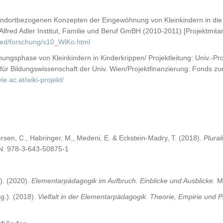
tandortbezogenen Konzepten der Eingewöhnung von Kleinkindern in die 
g: Alfred Adler Institut, Familie und Beruf GmBH (2010-2011) [Projektmita
paed/forschung/x10_WiKo.html
gsphase von Kleinkindern in Kinderkrippen/ Projektleitung: Univ.-Prof. 
ut für Bildungswissenschaft der Univ. Wien/Projektfinanzierung: Fonds
ie.ac.at/wiki-projekt/
ersen, C., Habringer, M., Medeni, E. & Eckstein-Madry, T. (2018).
Plural
BN: 978-3-643-50875-1
). (2020).
Elementarpädagogik im Aufbruch. Einblicke und Ausblicke.
Mü
sg.). (2018).
Vielfalt in der Elementarpädagogik. Theorie, Empirie und P