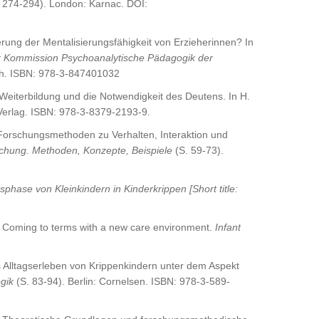
 274-294). London: Karnac. DOI:
erung der Mentalisierungsfähigkeit von Erzieherinnen? In
er Kommission Psychoanalytische Pädagogik der
ich. ISBN: 978-3-847401032
 Weiterbildung und die Notwendigkeit des Deutens. In H.
Verlag. ISBN: 978-3-8379-2193-9.
: Forschungsmethoden zu Verhalten, Interaktion und
schung. Methoden, Konzepte, Beispiele
(S. 59-73).
hase von Kleinkindern in Kinderkrippen [Short title:
re: Coming to terms with a new care environment.
Infant
s Alltagserleben von Krippenkindern unter dem Aspekt
gik
(S. 83-94). Berlin: Cornelsen. ISBN: 978-3-589-