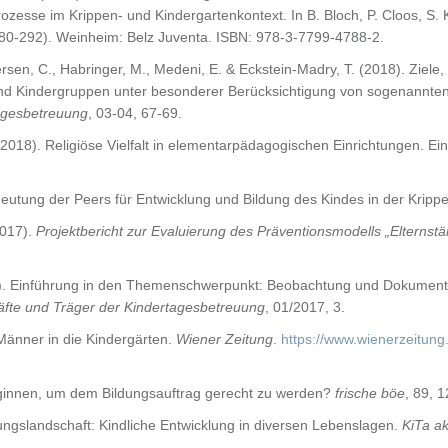
ozesse im Krippen- und Kindergartenkontext. In B. Bloch, P. Cloos, S. 
80-292). Weinheim: Belz Juventa. ISBN: 978-3-7799-4788-2.
dersen, C., Habringer, M., Medeni, E. & Eckstein-Madry, T. (2018). Zie
n und Kindergruppen unter besonderer Berücksichtigung von sogenannte
tagesbetreuung
, 03-04, 67-69.
(2018). Religiöse Vielfalt in elementarpädagogischen Einrichtungen. Ei
deutung der Peers für Entwicklung und Bildung des Kindes in der Kripp
2017).
Projektbericht zur Evaluierung des
Präventionsmodells „Elternstär
7). Einführung in den Themenschwerpunkt: Beobachtung und Dokumentat
kräfte und Träger der Kindertagesbetreuung
, 01/2017, 3.
änner in die Kindergärten.
Wiener Zeitung
.
https://www.wienerzeitu
ginnen, um dem Bildungsauftrag gerecht zu werden?
frische böe
, 89, 1
ldungslandschaft: Kindliche Entwicklung in diversen Lebenslagen.
KiTa ak
.