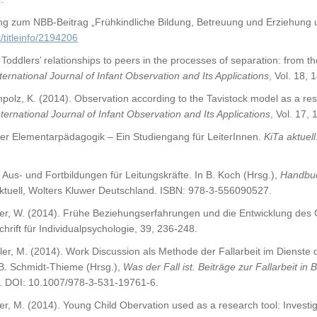
ng zum NBB-Beitrag „Frühkindliche Bildung, Betreuung und Erziehung u
/titleinfo/2194206
 Toddlers’ relationships to peers in the processes of separation: from t
ternational Journal of Infant Observation and Its Applications
, Vol. 18,
enpolz, K. (2014). Observation according to the Tavistock model as a r
ternational Journal of Infant Observation and Its Applications
, Vol. 17
er Elementarpädagogik – Ein Studiengang für LeiterInnen.
KiTa aktuell
 Aus- und Fortbildungen für Leitungskräfte. In B. Koch (Hrsg.),
Handbuc
 aktuell, Wolters Kluwer Deutschland. ISBN: 978-3-556090527.
atler, W. (2014). Frühe Beziehungserfahrungen und die Entwicklung des 
hrift für Individualpsychologie, 39, 236-248.
atler, M. (2014). Work Discussion als Methode der Fallarbeit im Dienste
& B. Schmidt-Thieme (Hrsg.),
Was der Fall ist. Beiträge zur Fallarbeit i
S. DOI: 10.1007/978-3-531-19761-6.
tler, M. (2014). Young Child Obervation used as a research tool: Investi