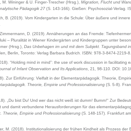
, M. Wininger & U. Finger-Trescher (Hrsg.),
Migration, Flucht und Wan
analytische Pädagogik 27
(S. 143-166). Gießen: Psychosozial-Verlag. 
och, B. (2019). Vom Kindergarten in die Schule: Über äußere und inner
.
. & Zimmermann, D. (2019). Annäherungen an das Fremde: Tiefenhermene
uki – Pluralität in Wiener Kindergärten und Kindergruppen unter beson
hmer (Hrsg.),
Das Unbehagen im und mit dem Subjekt. Tagungsband in d
en, Berlin, Toronto: Verlag Barbara Budrich. ISBN: 978-3-8474-2219-8
018). “Holding mind in mind”: the use of work discussion in facilitating e
ournal of Infant Observation and Its Applications
, 21, 98-110. DOI: 10
8). Zur Einführung: Vielfalt in der Elementarpädagogik. Theorie, Empiri
entarpädagogik. Theorie, Empirie und Professionalisierung
(S. 5-8). Fra
2018). „Du bist Du! Und wer das nicht weiß ist dumm! Bumm!“ Zur Bedeu
ät und damit verbundene Herausforderungen für das elementarpädagogis
k. Theorie, Empirie und Professionalisierung
(S. 148-157). Frankfurt a
tler, M. (2018). Institutionalisierung der frühen Kindheit als Prozess de