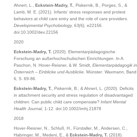
Ahnert, L.,
Eckstein-Madry, T.
, Piskernik, B., Porges, S., &
Lamb, M. E. (2021). Infants‘ stress responses and protest
behaviors at child care entry and the role of care providers.
Developmental Psychobiology, 63(6),
e22156.
doi:10.1002/dev.22156
2020
Eckstein-Madry, T.
(2020). Elementarpädagogische
Forschung an außerhochschulischen Einrichtungen. In A.
Paschon, N. Hover-Reisner, & W. Smidt,
Elementarpädagogik in
Österreich – Einblicke und Ausblicke
. Münster: Waxmann, Band
6, S. 69-86.
Eckstein-Madry, T.
, Piskernik, B., & Ahnert, L. (2020). Deficits
in attachment security and stress regulation of disadvantaged
children: Can public child care compensate?
Infant Mental
Health Journal,
1-12. doi:10.1002/imhj.21878
2018
Hover-Reisner, N., Schluß, H., Fürstaller, M., Andersen, C.,
Habringer, M., Medeni, E., &
Eckstein-Madry, T.
(2018).