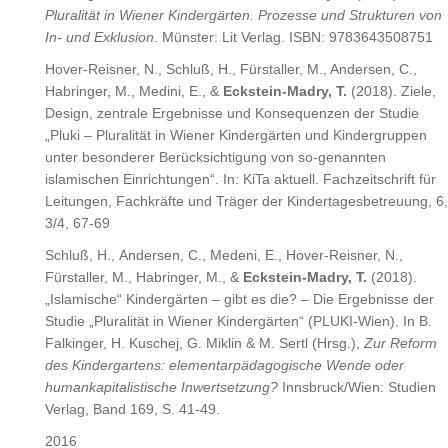
Pluralität in Wiener Kindergärten. Prozesse und Strukturen von
In- und Exklusion
. Münster: Lit Verlag. ISBN: 9783643508751
Hover-Reisner, N., Schluß, H., Fürstaller, M., Andersen, C.,
Habringer, M., Medini, E., &
Eckstein-Madry, T.
(2018). Ziele,
Design, zentrale Ergebnisse und Konsequenzen der Studie
„Pluki – Pluralität in Wiener Kindergärten und Kindergruppen
unter besonderer Berücksichtigung von so-genannten
islamischen Einrichtungen“. In: KiTa aktuell. Fachzeitschrift für
Leitungen, Fachkräfte und Träger der Kindertagesbetreuung, 6,
3/4, 67-69
Schluß, H., Andersen, C., Medeni, E., Hover-Reisner, N.,
Fürstaller, M., Habringer, M., &
Eckstein-Madry, T.
(2018).
„Islamische“ Kindergärten – gibt es die? – Die Ergebnisse der
Studie „Pluralität in Wiener Kindergärten“ (PLUKI-Wien). In B.
Falkinger, H. Kuschej, G. Miklin & M. Sertl (Hrsg.),
Zur Reform
des Kindergartens: elementarpädagogische Wende oder
humankapitalistische Inwertsetzung?
Innsbruck/Wien: Studien
Verlag, Band 169, S. 41-49.
2016