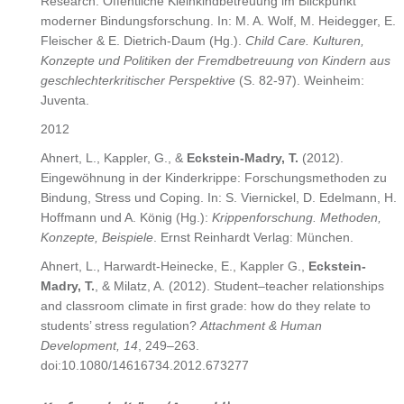
Research: Öffentliche Kleinkindbetreuung im Blickpunkt
moderner Bindungsforschung. In: M. A. Wolf, M. Heidegger, E.
Fleischer & E. Dietrich-Daum (Hg.).
Child Care. Kulturen,
Konzepte und Politiken der Fremdbetreuung von Kindern aus
geschlechterkritischer Perspektive
(S. 82-97). Weinheim:
Juventa.
2012
Ahnert, L., Kappler, G., &
Eckstein-Madry, T.
(2012).
Eingewöhnung in der Kinderkrippe: Forschungsmethoden zu
Bindung, Stress und Coping. In: S. Viernickel, D. Edelmann, H.
Hoffmann und A. König (Hg.):
Krippenforschung. Methoden,
Konzepte, Beispiele
. Ernst Reinhardt Verlag: München.
Ahnert, L., Harwardt-Heinecke, E., Kappler G.,
Eckstein-
Madry, T.
, & Milatz, A. (2012). Student–teacher relationships
and classroom climate in first grade: how do they relate to
students’ stress regulation?
Attachment & Human
Development, 14
, 249–263.
doi:10.1080/14616734.2012.673277