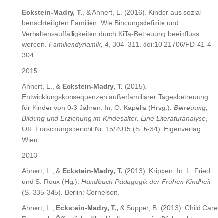
Eckstein-Madry, T.
, & Ahnert, L. (2016). Kinder aus sozial
benachteiligten Familien: Wie Bindungsdefizite und
Verhaltensauffälligkeiten durch KiTa-Betreuung beeinflusst
werden.
Familiendynamik, 4
, 304–311. doi:10.21706/FD-41-4-
304
2015
Ahnert, L., &
Eckstein-Madry, T.
(2015).
Entwicklungskonsequenzen außerfamiliärer Tagesbetreuung
für Kinder von 0-3 Jahren. In: O. Kapella (Hrsg.).
Betreuung,
Bildung und Erziehung im Kindesalter. Eine Literaturanalyse
,
ÖIF Forschungsbericht Nr. 15/2015 (S. 6-34). Eigenverlag:
Wien.
2013
Ahnert, L., &
Eckstein-Madry, T.
(2013). Krippen. In: L. Fried
und S. Roux (Hg.).
Handbuch Pädagogik der Frühen Kindheit
(S. 335-345). Berlin: Cornelsen.
Ahnert, L.,
Eckstein-Madry, T.,
& Supper, B. (2013). Child Care